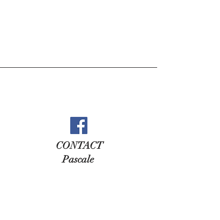
CONTACT
Pascale
oustaoudubodo@gmail.com
Petit Bodo 56190 AMBON